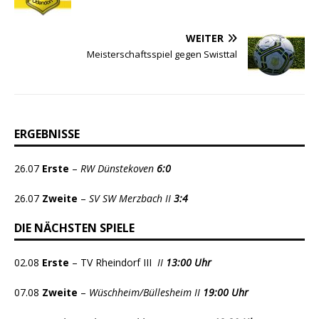
WEITER
Meisterschaftsspiel gegen Swisttal
ERGEBNISSE
26.07
Erste
–
RW Dünstekoven
6:0
26.07
Zweite
–
SV SW Merzbach II
3:4
DIE NÄCHSTEN SPIELE
02.08
Erste
– TV Rheindorf III
II
13:00 Uhr
07.08
Zweite
–
Wüschheim/Büllesheim II
19:00 Uhr